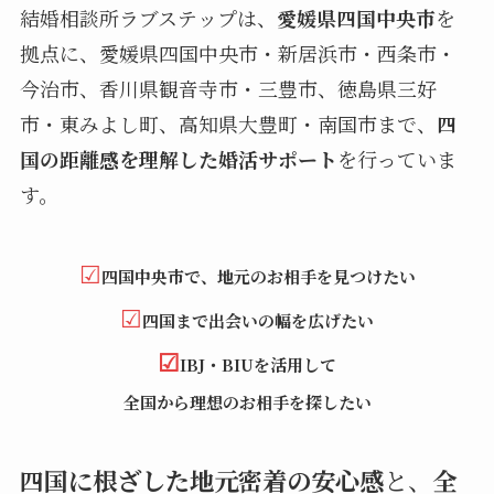
結婚相談所ラブステップは、
愛媛県四国中央市
を
拠点に、愛媛県四国中央市・新居浜市・西条市・
今治市、香川県観音寺市・三豊市、徳島県三好
市・東みよし町、高知県大豊町・南国市まで、
四
国の距離感を理解した婚活サポート
を行っていま
す。
☑
四国中央市で、
地元のお相手
を見つけたい
☑
四国まで出会いの幅を広げたい
☑
IBJ・BIUを活用して
全国から理想のお相手を探したい
四国に根ざした地元密着の安心感
と、
全