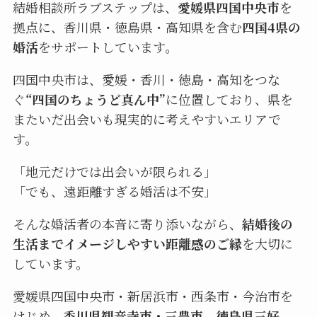
結婚相談所ラブステップは、
愛媛県四国中央市
を
拠点に、香川県・徳島県・高知県を含む
四国4県の
婚活
をサポートしています。
四国中央市は、愛媛・香川・徳島・高知をつな
ぐ
“四国のちょうど真ん中”
に位置しており、県を
またいだ出会いも現実的に考えやすいエリアで
す。
「地元だけでは出会いが限られる」
「でも、遠距離すぎる婚活は不安」
そんな婚活者の本音に寄り添いながら、
結婚後の
生活までイメージしやすい距離感のご縁
を大切に
しています。
愛媛県四国中央市・新居浜市・西条市・今治市を
はじめ、
香川県観音寺市・三豊市、徳島県三好