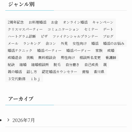
ジャンル別
2周年記念
お料理婚活
お金
オンライン婚活
キャンペーン
クリスマスパーティー
コミュニケーション
セミナー
デート
ハートグラム診断
ピザ
ファイナンシャルプランナー
ブログ
メール
ランキング
合コン
外見
女性向け
婚活
婚活のお悩み
婚活テクニック
婚活パーティー
婚活パーディー
家族
成婚
成婚退会
挑戦
無料相談会
男性向け
相談所名変更
看護師
秘訣
結婚
結婚相談所
脱毛
自分磨き
自己成長
親
親の婚活
話し方
認定婚活カウンセラー
資格
香川県
３交代勤務
ｉｂｊ
アーカイブ
2026年7月