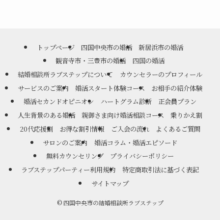
トップページ
四国中央市の婚活
新居浜市の婚活
観音寺市・三豊市の婚活
四国の婚活
結婚相談所ラブステップについて
カウンセラーのプロフィール
サービスのご案内
婚活スタート体験コース
お相手の紹介体験
婚活セカンドオピニオン
ハートグラム診断
正会員プラン
人生背景のある婚活
親御さま向け婚活相談コース
乗りかえ割
20代応援割
お得な割引情報
ご入会の流れ
よくあるご質問
サロンのご案内
婚活コラム・婚活エピソード
無料カウンセリング
プライバシーポリシー
ラブステップパーティー利用規約
特定商取引法に基づく表記
サイトマップ
©
四国中央市の結婚相談所ラブステップ