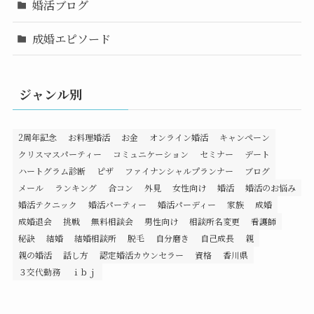
婚活ブログ
成婚エピソード
ジャンル別
2周年記念
お料理婚活
お金
オンライン婚活
キャンペーン
クリスマスパーティー
コミュニケーション
セミナー
デート
ハートグラム診断
ピザ
ファイナンシャルプランナー
ブログ
メール
ランキング
合コン
外見
女性向け
婚活
婚活のお悩み
婚活テクニック
婚活パーティー
婚活パーディー
家族
成婚
成婚退会
挑戦
無料相談会
男性向け
相談所名変更
看護師
秘訣
結婚
結婚相談所
脱毛
自分磨き
自己成長
親
親の婚活
話し方
認定婚活カウンセラー
資格
香川県
３交代勤務
ｉｂｊ