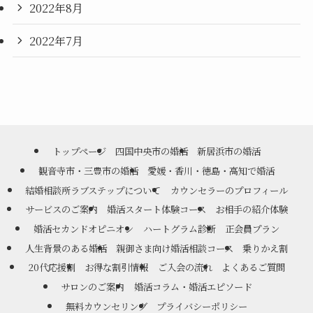
2022年8月
2022年7月
トップページ
四国中央市の婚活
新居浜市の婚活
観音寺市・三豊市の婚活
愛媛・香川・徳島・高知で婚活
結婚相談所ラブステップについて
カウンセラーのプロフィール
サービスのご案内
婚活スタート体験コース
お相手の紹介体験
婚活セカンドオピニオン
ハートグラム診断
正会員プラン
人生背景のある婚活
親御さま向け婚活相談コース
乗りかえ割
20代応援割
お得な割引情報
ご入会の流れ
よくあるご質問
サロンのご案内
婚活コラム・婚活エピソード
無料カウンセリング
プライバシーポリシー