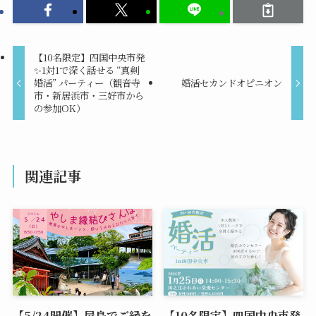
【10名限定】四国中央市発
✨1対1で深く話せる “真剣
婚活” パーティー（観音寺
婚活セカンドオピニオン
市・新居浜市・三好市から
の参加OK）
関連記事
【5/24開催】屋島でご縁を
【10名限定】四国中央市発