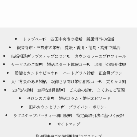
トップページ
四国中央市の婚活
新居浜市の婚活
観音寺市・三豊市の婚活
愛媛・香川・徳島・高知で婚活
結婚相談所ラブステップについて
カウンセラーのプロフィール
サービスのご案内
婚活スタート体験コース
お相手の紹介体験
婚活セカンドオピニオン
ハートグラム診断
正会員プラン
人生背景のある婚活
親御さま向け婚活相談コース
乗りかえ割
20代応援割
お得な割引情報
ご入会の流れ
よくあるご質問
サロンのご案内
婚活コラム・婚活エピソード
無料カウンセリング
プライバシーポリシー
ラブステップパーティー利用規約
特定商取引法に基づく表記
サイトマップ
©
四国中央市の結婚相談所ラブステップ