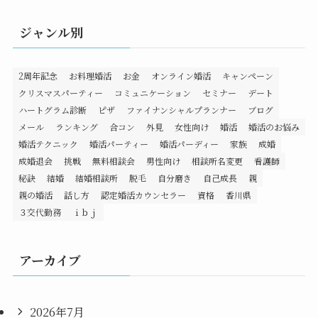
ジャンル別
2周年記念
お料理婚活
お金
オンライン婚活
キャンペーン
クリスマスパーティー
コミュニケーション
セミナー
デート
ハートグラム診断
ピザ
ファイナンシャルプランナー
ブログ
メール
ランキング
合コン
外見
女性向け
婚活
婚活のお悩み
婚活テクニック
婚活パーティー
婚活パーディー
家族
成婚
成婚退会
挑戦
無料相談会
男性向け
相談所名変更
看護師
秘訣
結婚
結婚相談所
脱毛
自分磨き
自己成長
親
親の婚活
話し方
認定婚活カウンセラー
資格
香川県
３交代勤務
ｉｂｊ
アーカイブ
2026年7月