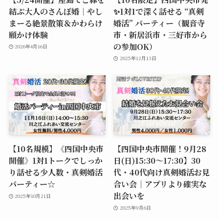
結ぶ大人のさんぽ婚｜やし
✨1対1で深く話せる “真剣
まーる絶景散策＆かわらけ
婚活” パーティー（観音寺
願かけ体験
市・新居浜市・三好市から
の参加OK）
2026年4月16日
2025年12月13日
【10名規模】《四国中央市
【四国中央市開催！9月28
開催》1対1トークでしっか
日(日)15:30～17:30】30
り話せる少人数・真剣婚活
代・40代向け真剣婚活お見
パーティー☆
合い会｜アプリより確実な
出会いを
2025年10月21日
2025年9月6日