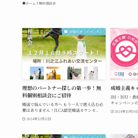
ホーム
無料相談会
お知らせ（イベント）
理想のパートナー探しの第一歩！無
成婚主義キ
料個別相談会にご招待
IBJ・BIU
キャンペーンの
婚活で悩んでいる方へ もう一人で抱え込む必
要はありません！JLCA認定婚活カウンセ...
2024年11月14
2024年12月12日
お知らせ（イベント）