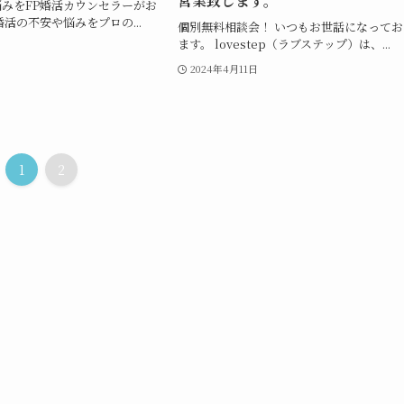
営業致します。
みをFP婚活カウンセラーがお
婚活の不安や悩みをプロの...
個別無料相談会！ いつもお世話になってお
ます。 lovestep（ラブステップ）は、...
日
2024年4月11日
1
2