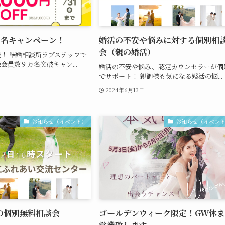
万名キャンペーン！
婚活の不安や悩みに対する個別相
会（親の婚活）
！ 結婚相談所ラブステップで
会員数９万名突破キャン...
婚活の不安や悩み、認定カウンセラーが個
でサポート！ 親御様も気になる婚活の悩...
2024年6月13日
お知らせ（イベント）
お知らせ（イベン
の個別無料相談会
ゴールデンウィーク限定！GW休