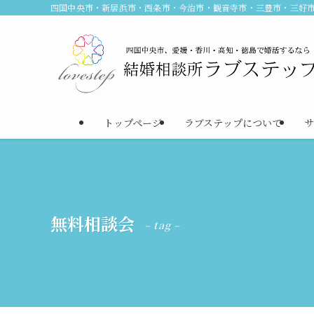
四国中央市・新居浜市・西条市・今治市・観音寺市・三豊市・三好
トップページ
ラブステップについて
サ
無料相談会
– tag –