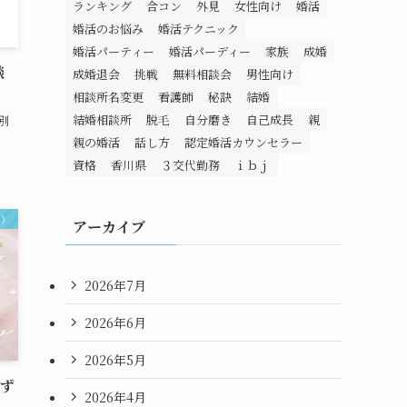
ランキング
合コン
外見
女性向け
婚活
婚活のお悩み
婚活テクニック
婚活パーティー
婚活パーディー
家族
成婚
談
成婚退会
挑戦
無料相談会
男性向け
相談所名変更
看護師
秘訣
結婚
結婚相談所
脱毛
自分磨き
自己成長
親
別
親の婚活
話し方
認定婚活カウンセラー
資格
香川県
３交代勤務
ｉｂｊ
ト）
アーカイブ
2026年7月
2026年6月
2026年5月
まず
2026年4月